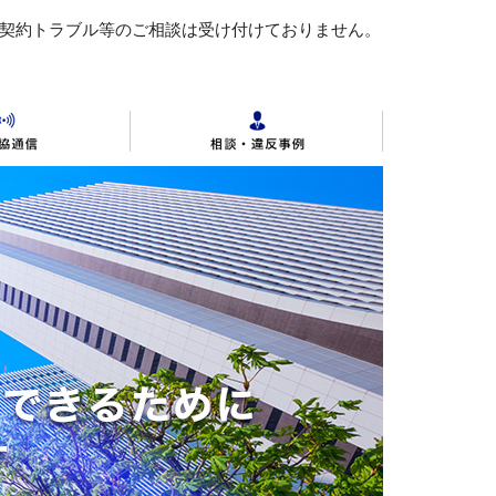
 契約トラブル等のご相談は受け付けておりません。
公開
動産の公正競争規約全文
各地区公取協
不動産連合会の概要