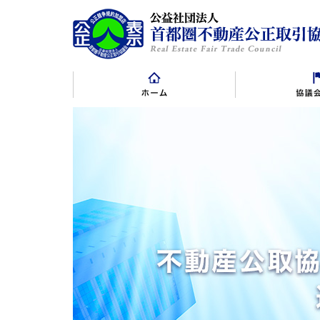
表示規約
表示規約施行規則
正会員
景品規約・
賛助会員