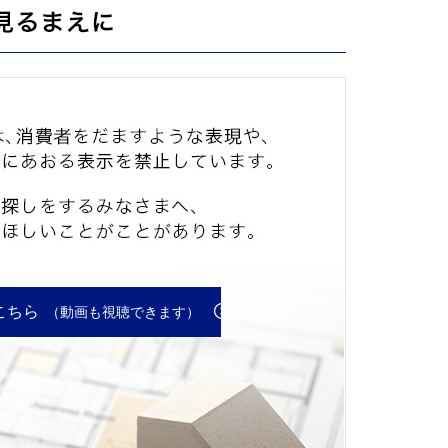
不動産広告を
不動産広告で
こちら
（動画も視聴できます）