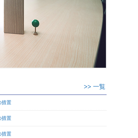
最新違反事例
>> 一覧
の措置
の措置
の措置