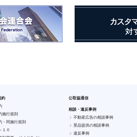
規約
公取協通信
約
相談・違反事例
約施行規則
不動産広告の相談事例
約・同施行規則
景品提供の相談事例
～１０
違反事例