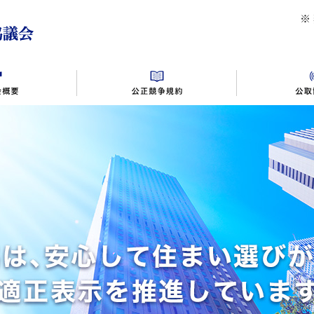
公益社団法人首都圏不動産公正取引協議会
※
同施行規則
賛助会員入会案内
不動産広告の相談事例
別表１～１０
相談窓口・対応時間
バックナンバー
規約・規則変更・ガイドライン
景品提供の相談事例
交通アクセス
違反事例
情報
不