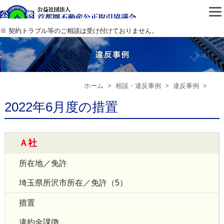
公益社団法人首都圏不動
※ 契約トラブル等のご相談は受け付けておりません。
ホーム
>
相談・違反事例
>
違反事例
>
2022年6月度の措置
Ａ社
所在地／免許
埼玉県所沢市所在／免許（5）
措置
違約金課徴