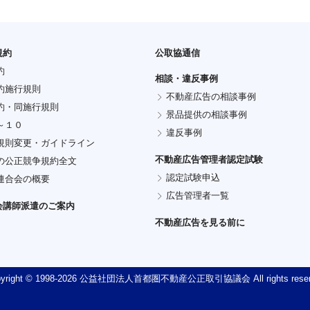
規約
公取協通信
約
相談・違反事例
約施行規則
不動産広告の相談事例
約・同施行規則
景品提供の相談事例
～１０
違反事例
規則変更・ガイドライン
不動産広告管理者認定試験
の公正競争規約全文
認定試験申込
連合会の概要
広告管理者一覧
会講師派遣のご案内
不動産広告を見る前に
yright © 1998-
2026 公益社団法人首都圏不動産公正取引協議会 All rights reser