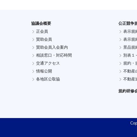
協議会概要
公正競争
正会員
表示規
賛助会員
表示規
賛助会員入会案内
景品規
相談窓口・対応時間
別表１
交通アクセス
規約・
情報公開
不動産
各地区公取協
不動産
規約研修
Cop