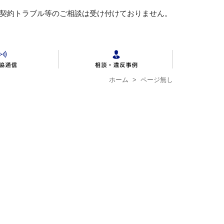
 契約トラブル等のご相談は受け付けておりません。
ホーム
> ページ無し
動産の公正競争規約全文
各地区公取協
不動産連合会の概要