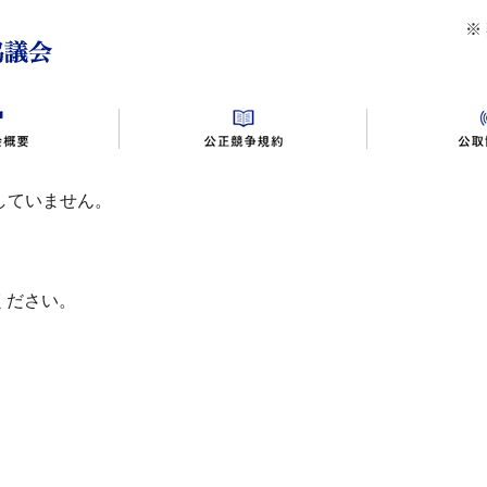
公益社団法人首都圏不動産公正取引協議会
※
していません。
同施行規則
助会員入会案内
不動産広告の相談事例
別表１～１０
相談窓口・対応時間
バックナンバー
規約・規則変更・ガイドライン
景品提供の相談事例
交通アクセス
違反事例
情報公開
不
ください。