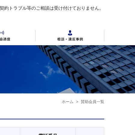
 契約トラブル等のご相談は受け付けておりません。
動産の公正競争規約全文
各地区公取協
不動産連合会の概要
ホーム
> 賛助会員一覧