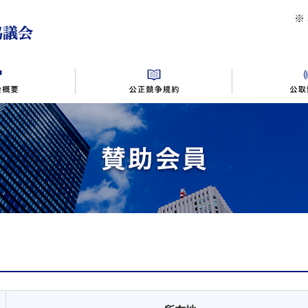
公益社団法人首都圏不動産公正取引協議会
※
同施行規則
助会員入会案内
不動産広告の相談事例
別表１～１０
相談窓口・対応時間
バックナンバー
規約・規則変更・ガイドライン
景品提供の相談事例
交通アクセス
違反事例
情報公開
不