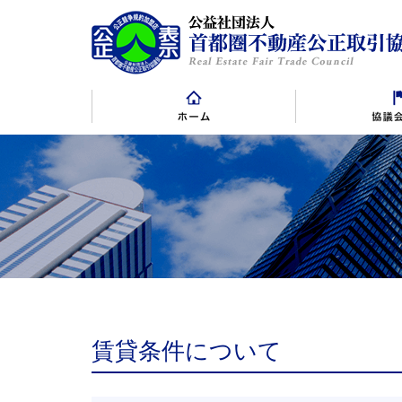
表示規約
表示規約施行規則
賛助会員
景品規約・
賛
賃貸条件について