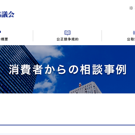
公益社団法人首都圏不動産公正取引協議会
※
同施行規則
助会員入会案内
不動産広告の相談事例
別表１～１０
相談窓口・対応時間
バックナンバー
規約・規則変更・ガイドライン
景品提供の相談事例
交通アクセス
違反事例
情報公開
不