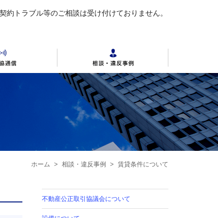
 契約トラブル等のご相談は受け付けておりません。
動産の公正競争規約全文
各地区公取協
不動産連合会の概要
ホーム
>
相談・違反事例
> 賃貸条件について
不動産公正取引協議会について